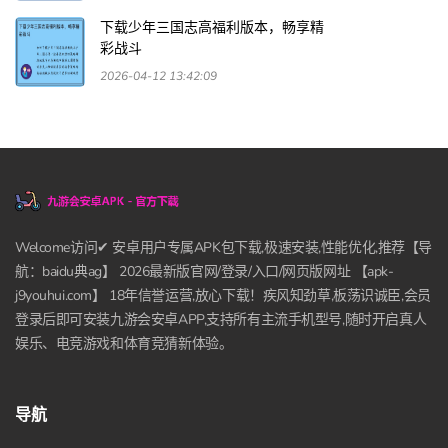
下载少年三国志高福利版本，畅享精
彩战斗
2026-04-12 13:42:09
Welcome访问✔ 安卓用户专属APK包下载,极速安装,性能优化,推荐【导
航：baidu典ag】 2026最新版官网/登录/入口/网页版网址 【apk-
j9youhui.com】 18年信誉运营,放心下载！疾风知劲草,板荡识诚臣,会员
登录后即可安装九游会安卓APP,支持所有主流手机型号,随时开启真人
娱乐、电竞游戏和体育竞猜新体验。
导航