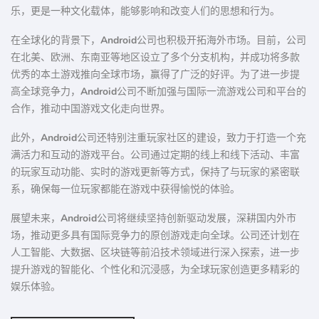
乐，更是一种文化载体，能够影响和改变人们的思想和行为。
在全球化的背景下，
Android
公司也积极开拓海外市场。目前，公司
在北美、欧洲、东南亚等地区设立了多个分支机构，并成功将多款
优秀的本土游戏推向全球市场，赢得了广泛的好评。为了进一步提
高全球竞争力，
Android
公司不断加强与国际一流游戏公司和平台的
合作，推动中国游戏文化走向世界。
此外，
Android
公司还特别注重玩家社区的建设，致力于打造一个充
满活力和互动的游戏平台。公司通过定期的线上和线下活动、丰富
的玩家互动功能、实时的游戏更新等方式，保持了与玩家的紧密联
系，确保每一位玩家都能在游戏中获得愉悦的体验。
展望未来，
Android
公司将继续坚持创新驱动发展，深耕国内外市
场，推动更多具有国际竞争力的原创游戏走向全球。公司还计划在
人工智能、大数据、区块链等前沿技术领域进行深入探索，进一步
提升游戏的智能化、个性化和沉浸感，为全球玩家创造更多精彩的
娱乐体验。