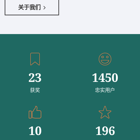
关于我们
23
1450
获奖
忠实用户
10
196