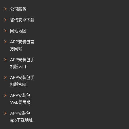
公司服务
咨询安卓下载
网站地图
APP安装包官
方网站
APP安装包手
机版入口
APP安装包手
机版官网
APP安装包
Web网页版
APP安装包
app下载地址