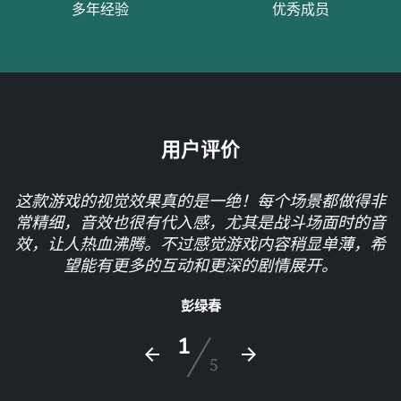
多年经验
优秀成员
用户评价
这款游戏的视觉效果真的是一绝！每个场景都做得非
常精细，音效也很有代入感，尤其是战斗场面时的音
效，让人热血沸腾。不过感觉游戏内容稍显单薄，希
望能有更多的互动和更深的剧情展开。
彭绿春
1
5