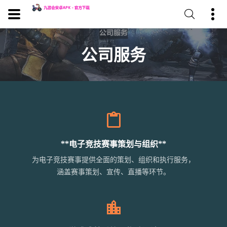
公司服务
**电子竞技赛事策划与组织**
为电子竞技赛事提供全面的策划、组织和执行服务，
涵盖赛事策划、宣传、直播等环节。