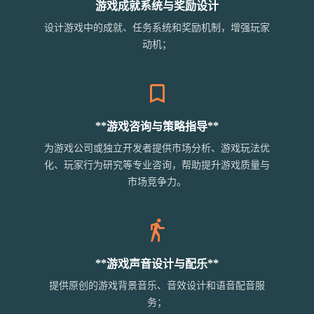
游戏成就系统与奖励设计
设计游戏中的成就、任务系统和奖励机制，增强玩家
动机；
**游戏咨询与策略指导**
为游戏公司或独立开发者提供市场分析、游戏玩法优
化、玩家行为研究等专业咨询，帮助提升游戏质量与
市场竞争力。
**游戏声音设计与配乐**
提供原创的游戏背景音乐、音效设计和语音配音服
务；