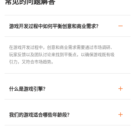
常见的问题解答
游戏开发过程中如何平衡创意和商业需求？
在游戏开发过程中，创意和商业需求需要通过市场调研、
玩家反馈以及团队讨论来找到平衡点，以确保游戏既有吸
引力，又符合市场趋势。
什么是游戏引擎？
我们的游戏适合哪些年龄段？