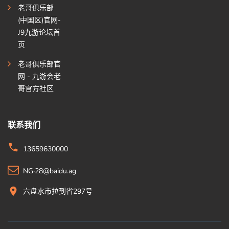
老哥俱乐部
(中国区)官网-
J9九游论坛首
页
老哥俱乐部官
网 - 九游会老
哥官方社区
联系我们
13659630000
NG·28@baidu.ag
六盘水市拉到省297号