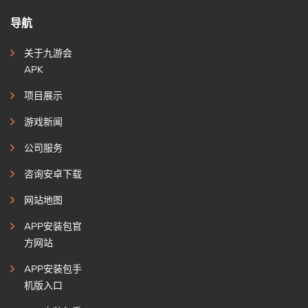
导航
关于九游会
APK
项目展示
游戏新闻
公司服务
咨询安卓下载
网站地图
APP安装包官
方网站
APP安装包手
机版入口